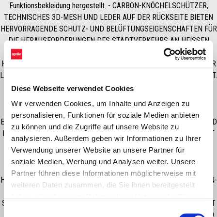
Funktionsbekleidung hergestellt. - CARBON-KNÖCHELSCHÜTZER,
TECHNISCHES 3D-MESH UND LEDER AUF DER RÜCKSEITE BIETEN
HERVORRAGENDE SCHUTZ- UND BELÜFTUNGSEIGENSCHAFTEN FÜR
DIE HERAUSFORDERUNGEN DES STADTVERKEHRS AN HEISSEN
SOMMERTAGEN. - NEUE ROBUSTE MEHRTEILIGE
HAUPTKONSTRUKTION AUS FULL-GRAIN-LEDER UND 3D-MESH FÜR
LANGLEBIGKEIT, ABRIEBFESTIGKEIT UND HOHE ATMUNGSAKTIVITÄT.
- INNOVATIVE MIKROFASER- UND PU-GRIFF-EINSÄTZE AN
Diese Webseite verwendet Cookies
STRATEGISCHEN STELLEN AN HANDFLÄCHE UND DAUMEN FÜR
Wir verwenden Cookies, um Inhalte und Anzeigen zu
AUSGEZEICHNETE HALTBARKEIT UND GRIFFIGKEIT. - EXKLUSIVER
personalisieren, Funktionen für soziale Medien anbieten
ERGONOMISCHER STRETCH-EINSATZ ZWISCHEN HANDFLÄCHE UND
zu können und die Zugriffe auf unsere Website zu
DAUMEN FÜR MEHR BEWEGUNGSFREIHEIT UND EMPFINDLICHKEIT
analysieren. Außerdem geben wir Informationen zu Ihrer
BEIM BEDIENEN DER MOTORRADKONTROLLEN. - HOCHWERTIGE
Verwendung unserer Website an unsere Partner für
VERSTÄRKUNGEN AUS WILDLEDER AN HANDFLÄCHE UND
soziale Medien, Werbung und Analysen weiter. Unsere
LANDZONEN FÜR BESSEREN GRIFF, BESSERE KONTROLLE UND
Partner führen diese Informationen möglicherweise mit
HÖHERE HALTBARKEIT. - DER INNOVATIVE ERGONOMISCHE CARBON-
weiteren Daten zusammen, die Sie ihnen bereitgestellt
KNÖCHELSCHUTZ BIETET AUSSERGEWÖHNLICHEN SCHUTZ VOR
haben oder die sie im Rahmen Ihrer Nutzung der Dienste
STÖSSEN UND ABRIEB. DER SCHUTZ IST AUF DER INNENSEITE MIT
gesammelt haben.
Einwilligungsauswahl
DICKEM EVA-SCHAUM VERSTÄRKT, UM PASSFORM, KOMFORT UND