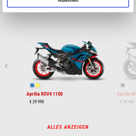
Item
1
of
15
zurück
w
Stingray Blue
Poison Yellow
Shaked
Aprilia RSV4 1100
Aprilia 
€ 29.990
€ 36.490
ALLES ANZEIGEN