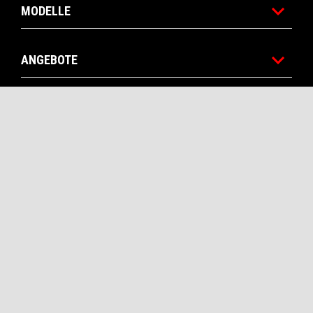
MODELLE
ANGEBOTE
ZUBEHÖR
APRILIA WORLD
SERVICE
KONTAKTE
CORPORATE