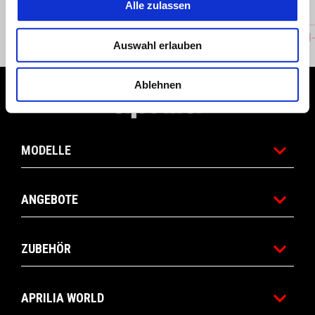
Alle zulassen
Aluminum Motorabdeckung
CARBON-
Auswahl erlauben
Ablehnen
Fußnote
MODELLE
ANGEBOTE
ZUBEHÖR
APRILIA WORLD