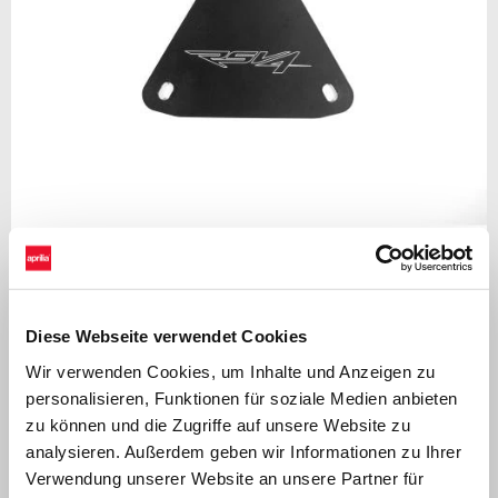
Item
1
of
1
Diese Webseite verwendet Cookies
Wir verwenden Cookies, um Inhalte und Anzeigen zu
Aus lasergeschnittenem Aluminium. Mit lasergeschnittenen Logos.
personalisieren, Funktionen für soziale Medien anbieten
Erlaubt die Entfernung des Nummernschilds für den Einsatz auf der
zu können und die Zugriffe auf unsere Website zu
Rennstrecke. NUR FÜR DEN EINSATZ AUF DER RENNSTRECKE
analysieren. Außerdem geben wir Informationen zu Ihrer
Verwendung unserer Website an unsere Partner für