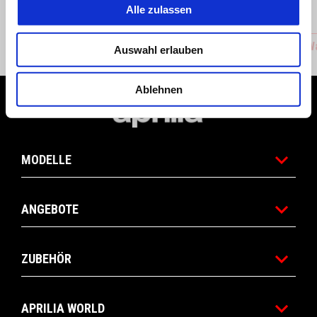
Alle zulassen
APRILIA RACING BACK PACK
Aprilia 
Auswahl erlauben
Ablehnen
Fußnote
MODELLE
ANGEBOTE
ZUBEHÖR
APRILIA WORLD