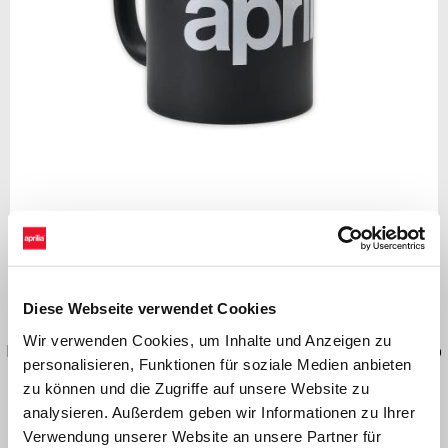
zurück
wei
Item
1
of
2
Vollkommen schwarzer 300-ml-Keramikbecher, jedoch ist die
Diese Webseite verwendet Cookies
Außenseite glänzend. Innenfarbe: schwarz, spülmaschinenfest
Wir verwenden Cookies, um Inhalte und Anzeigen zu
Produktabmessungen: 80 x 80 mm h 95 mm, Direktdruck Aprilia-Logo
personalisieren, Funktionen für soziale Medien anbieten
Packung kundenspezifischer Digitaldruck, 2 Farben, 185x80mm,
zu können und die Zugriffe auf unsere Website zu
Hologramm
analysieren. Außerdem geben wir Informationen zu Ihrer
Verwendung unserer Website an unsere Partner für