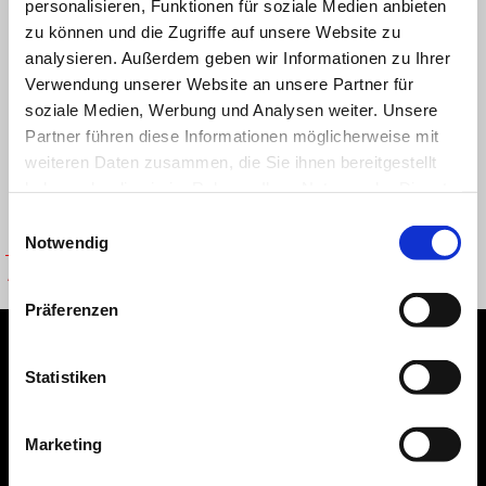
personalisieren, Funktionen für soziale Medien anbieten
zu können und die Zugriffe auf unsere Website zu
analysieren. Außerdem geben wir Informationen zu Ihrer
Verwendung unserer Website an unsere Partner für
soziale Medien, Werbung und Analysen weiter. Unsere
Partner führen diese Informationen möglicherweise mit
weiteren Daten zusammen, die Sie ihnen bereitgestellt
haben oder die sie im Rahmen Ihrer Nutzung der Dienste
gesammelt haben.
Einwilligungsauswahl
Notwendig
Aprilia Tasse
Präferenzen
Fußnote
Statistiken
MODELLE
Marketing