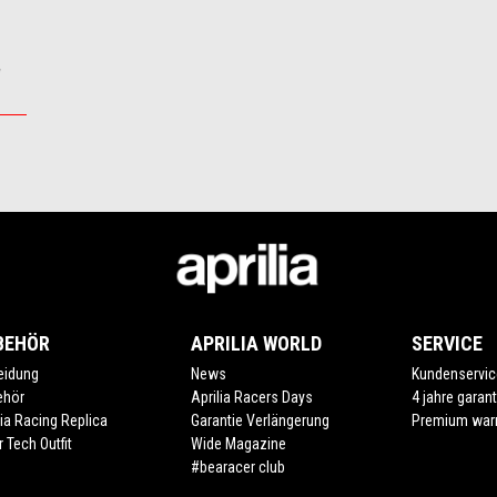
BEHÖR
APRILIA WORLD
SERVICE
eidung
News
Kundenservic
ehör
Aprilia Racers Days
4 jahre garant
lia Racing Replica
Garantie Verlängerung
Premium war
r Tech Outfit
Wide Magazine
#bearacer club