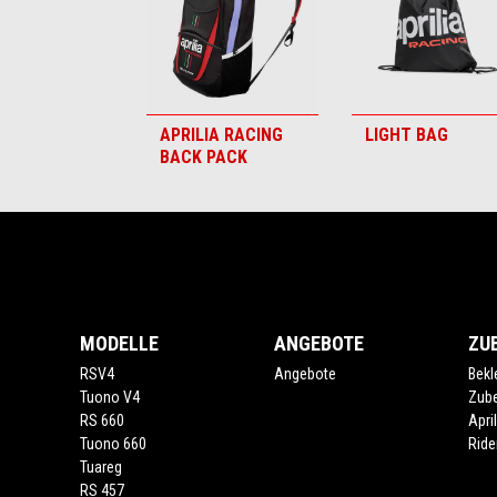
APRILIA RACING
LIGHT BAG
BACK PACK
Fußnote
MODELLE
ANGEBOTE
ZU
RSV4
Angebote
Bekl
Tuono V4
Zub
RS 660
Apri
Tuono 660
Ride
Tuareg
RS 457