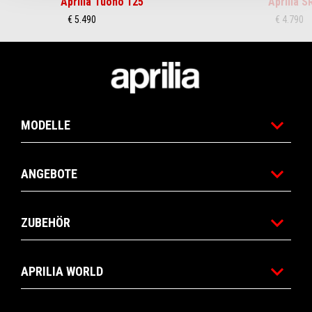
Aprilia Tuono 125
Aprilia S
€ 5.490
€ 4.790
Fußnote
MODELLE
ANGEBOTE
ZUBEHÖR
APRILIA WORLD