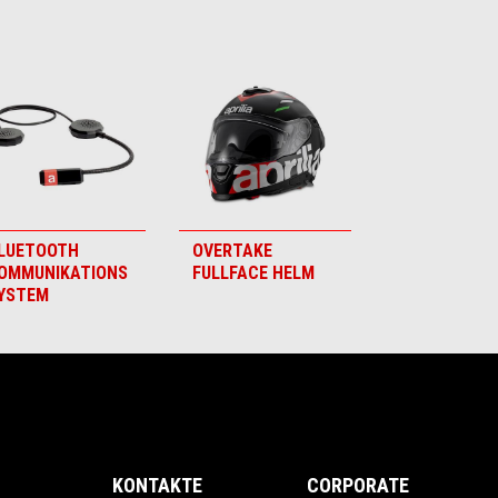
LUETOOTH
OVERTAKE
OMMUNIKATIONS
FULLFACE HELM
YSTEM
KONTAKTE
CORPORATE