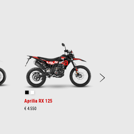
weite
Varanus Black
Cubozoa White
Aprilia RX 125
€ 4.550