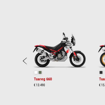
Item
1
of
10
zurück
Hailstorm White
Tornado Green
Ra
Tuareg 660
Tua
€ 13.490
€ 15