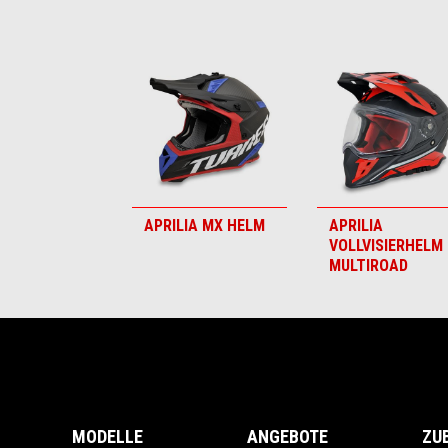
Item
1
of
6
APRILIA MX HELM
APRILIA
VOLLVISIERHELM 
MULTIROAD
Fußnote
MODELLE
ANGEBOTE
ZU