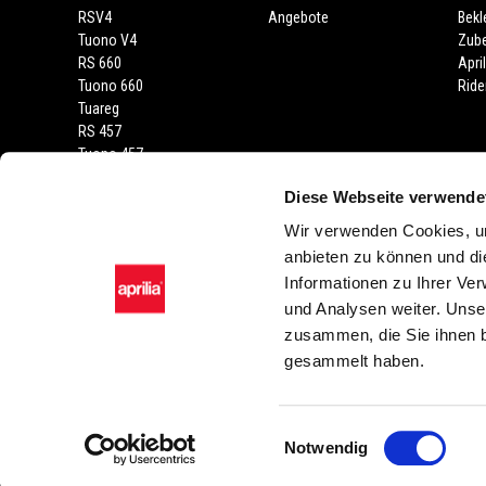
RSV4
Angebote
Bekl
Tuono V4
Zub
RS 660
Apri
Tuono 660
Ride
Tuareg
RS 457
Tuono 457
RS 125
Diese Webseite verwende
Tuono
SX 125
Wir verwenden Cookies, um
RX 125
anbieten zu können und di
SR GT 400
Informationen zu Ihrer Ve
SR GT
und Analysen weiter. Unse
SXR
zusammen, die Sie ihnen b
gesammelt haben.
Facebook
Instagram
Twitter
YouTube
Einwilligungsauswahl
Notwendig
Piaggio & C. SpA Sed