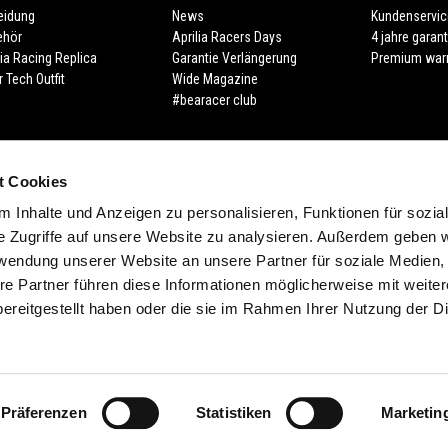
eidung
News
Kundenservic
ehör
Aprilia Racers Days
4 jahre garant
lia Racing Replica
Garantie Verlängerung
Premium war
r Tech Outfit
Wide Magazine
#bearacer club
t Cookies
 Inhalte und Anzeigen zu personalisieren, Funktionen für sozia
e Zugriffe auf unsere Website zu analysieren. Außerdem geben w
rwendung unserer Website an unsere Partner für soziale Medien
re Partner führen diese Informationen möglicherweise mit weite
ereitgestellt haben oder die sie im Rahmen Ihrer Nutzung der D
Präferenzen
Statistiken
Marketin
e legale Viale Rinaldo Piaggio, 25 56025 Pontedera (PI) Tel. +39 0587.2721