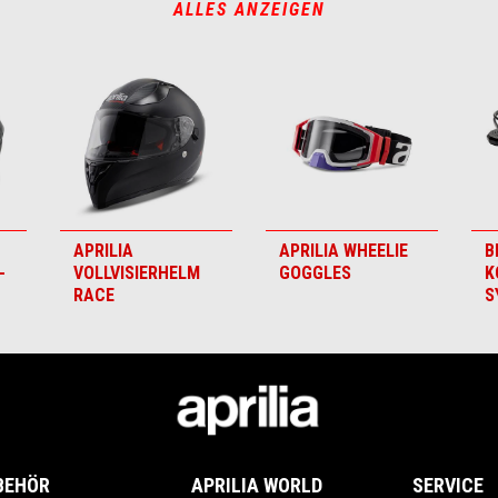
ALLES ANZEIGEN
APRILIA
APRILIA WHEELIE
B
-
VOLLVISIERHELM
GOGGLES
K
RACE
S
BEHÖR
APRILIA WORLD
SERVICE