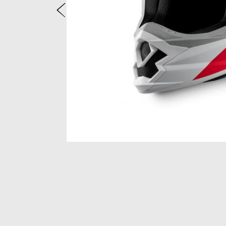
zurück
Item
1
of
3