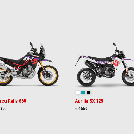
lly
Cubozoa White
Tarantula Blue
Varanus Black
reg Rally 660
Aprilia SX 125
.990
€ 4.550