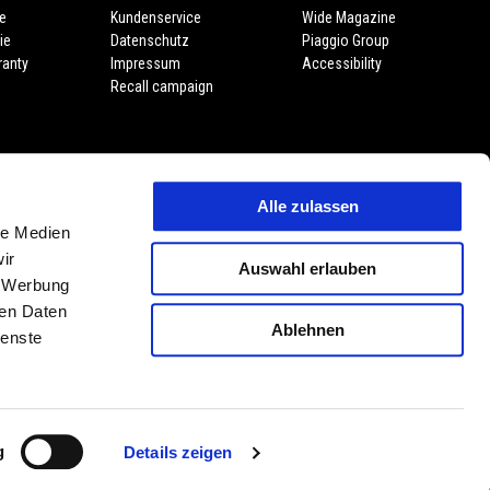
e
Kundenservice
Wide Magazine
ie
Datenschutz
Piaggio Group
ranty
Impressum
Accessibility
Recall campaign
Alle zulassen
le Medien
ir
Auswahl erlauben
, Werbung
ren Daten
Ablehnen
ienste
DE
WÄHLEN SIE IHRE LOKALE WEBSITE
g
Details zeigen
11 P. Iva 01551260506