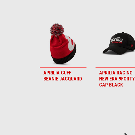
Item
1
of
6
APRILIA CUFF
APRILIA RACING
BEANIE JACQUARD
NEW ERA 9FORTY
CAP BLACK
Item
1
of