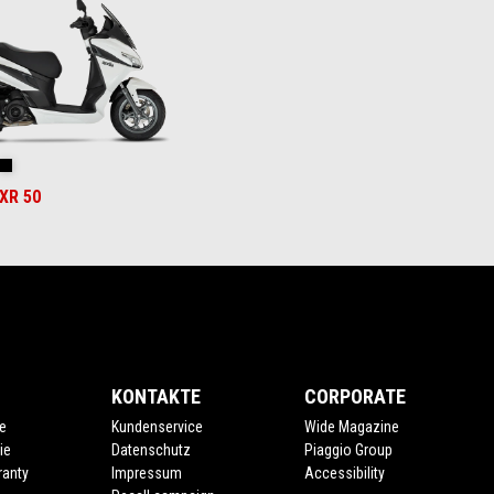
white
r Red
nstinctive Grey
Enigma Black
SXR 50
KONTAKTE
CORPORATE
e
Kundenservice
Wide Magazine
ie
Datenschutz
Piaggio Group
ranty
Impressum
Accessibility