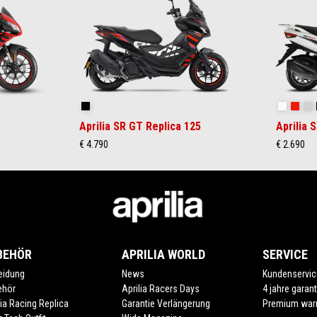
GP Replica
Essence 
Powe
I
Aprilia SR GT Replica 125
Aprilia 
€ 4.790
€ 2.690
BEHÖR
APRILIA WORLD
SERVICE
eidung
News
Kundenservic
ehör
Aprilia Racers Days
4 jahre garant
lia Racing Replica
Garantie Verlängerung
Premium war