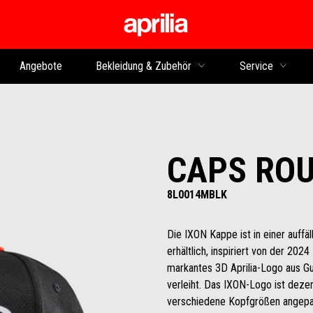
zurück zum Hauptinhalt
Angebote
Bekleidung & Zubehör
Service
CAPS ROU
8L0014MBLK
Die IXON Kappe ist in einer auff
erhältlich, inspiriert von der 20
markantes 3D Aprilia-Logo aus G
verleiht. Das IXON-Logo ist dezent
verschiedene Kopfgrößen angepas