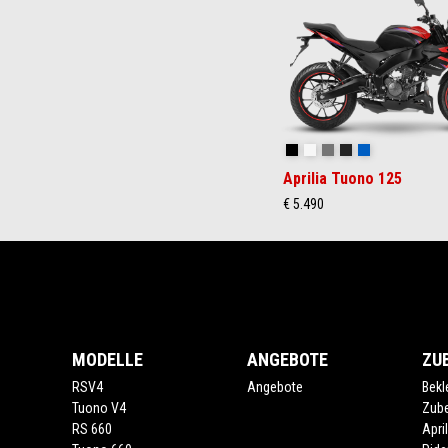
3
Eclipse Black
Lightning White
Arrow Grey
Aprilia Black
Rigel Blue
Aprilia Tuono 125
€ 5.490
Fußnote
MODELLE
ANGEBOTE
ZU
RSV4
Angebote
Bekl
Tuono V4
Zub
RS 660
Apri