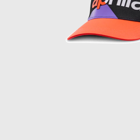
Item
1
of
1