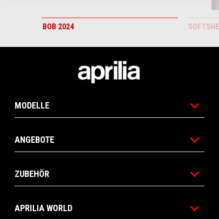
BOB 2024
SOFTSHE
Fußnote
MODELLE
ANGEBOTE
ZUBEHÖR
APRILIA WORLD