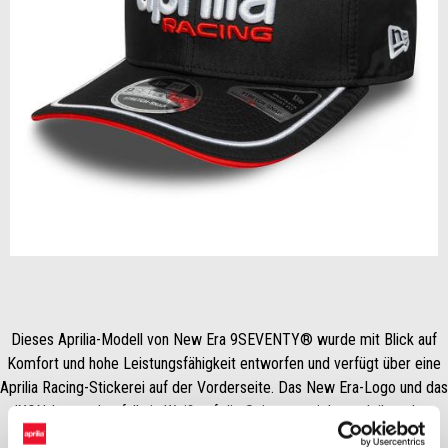
zurück
wei
Item
1
of
2
Dieses Aprilia-Modell von New Era 9SEVENTY® wurde mit Blick auf
Komfort und hohe Leistungsfähigkeit entworfen und verfügt über eine
Aprilia Racing-Stickerei auf der Vorderseite. Das New Era-Logo und das
IXON-Logo, ebenfalls in Weiß auf die Seiten gestickt, verleihen dem
Modell eine unverwechselbare Note. Der kontrastierende rote