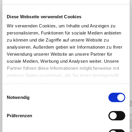
Untervisier mit violetten Ösen in Kombination mit dem verstellbaren
Druckknopfverschluss runden dieses vielseitige Accessoire ab.
Diese Webseite verwendet Cookies
Wir verwenden Cookies, um Inhalte und Anzeigen zu
personalisieren, Funktionen für soziale Medien anbieten
zu können und die Zugriffe auf unsere Website zu
analysieren. Außerdem geben wir Informationen zu Ihrer
Verwendung unserer Website an unsere Partner für
soziale Medien, Werbung und Analysen weiter. Unsere
Partner führen diese Informationen möglicherweise mit
weiteren Daten zusammen, die Sie ihnen bereitgestellt
haben oder die sie im Rahmen Ihrer Nutzung der Dienste
Item
1
gesammelt haben.
Einwilligungsauswahl
of
19
Notwendig
Präferenzen
zurück
w