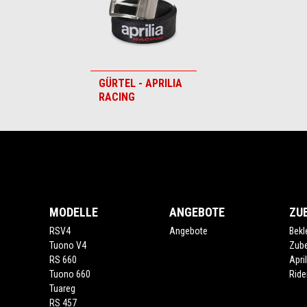
GÜRTEL - APRILIA
RACING
Fußnote
MODELLE
ANGEBOTE
ZU
RSV4
Angebote
Bekl
Tuono V4
Zub
RS 660
Apri
Tuono 660
Ride
Tuareg
RS 457