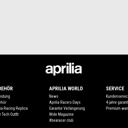
BEHÖR
APRILIA WORLD
SERVICE
eidung
News
Kundenservic
ehör
Aprilia Racers Days
4 jahre garant
lia Racing Replica
Garantie Verlängerung
Premium war
r Tech Outfit
Wide Magazine
#bearacer club