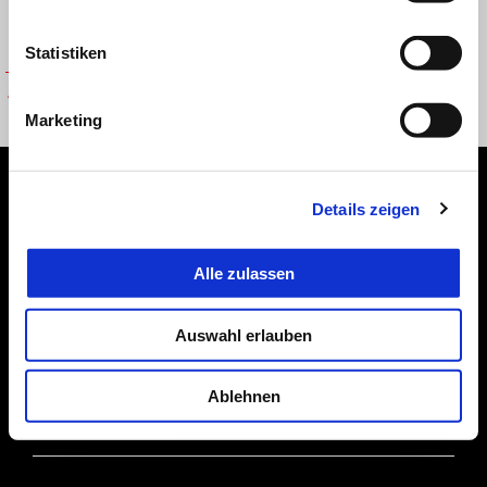
Statistiken
AR NE TEAM WIDE CUFF
BEANIE CAP BLK
Marketing
Fußnote
Details zeigen
Alle zulassen
MODELLE
Auswahl erlauben
ANGEBOTE
Ablehnen
ZUBEHÖR