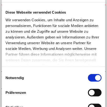
Diese Webseite verwendet Cookies
Wir verwenden Cookies, um Inhalte und Anzeigen zu
personalisieren, Funktionen für soziale Medien anbieten
zu können und die Zugriffe auf unsere Website zu
analysieren. Außerdem geben wir Informationen zu Ihrer
Verwendung unserer Website an unsere Partner für
soziale Medien, Werbung und Analysen weiter. Unsere
Partner führen diese Informationen möglicherweise mit
APRILIA RACING NEW ERA
APRILIA RACING NEW ERA
weiteren Daten zusammen, die Sie ihnen bereitgestellt
TEAM REPLICA MB 9SEVENTY
TRUCKET CAP WHITE
CAP BLACK
haben oder die sie im Rahmen Ihrer Nutzung der Dienste
gesammelt haben.
Einwilligungsauswahl
Notwendig
APRILIA THROTTLE CARB
HELM
Präferenzen