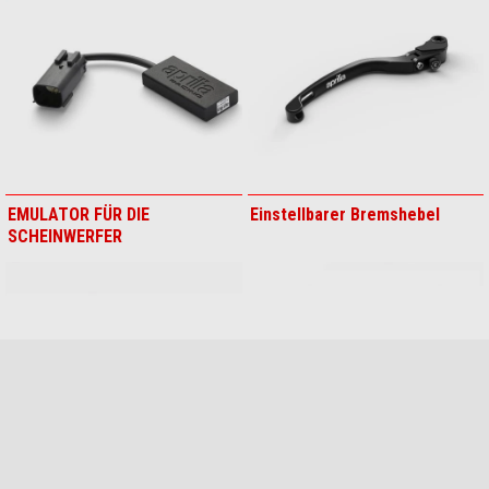
Carbon Kotflügel
Chain guide
Comfort-Sitz niedriger