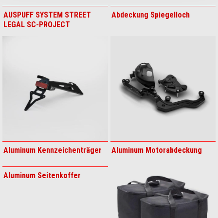
LEDERKOMBI
HANDSCHUHE
APRILIA VOLLVISIERHELM -
APRILIA VOLLVISIERHELM
MULTIROAD
RACE