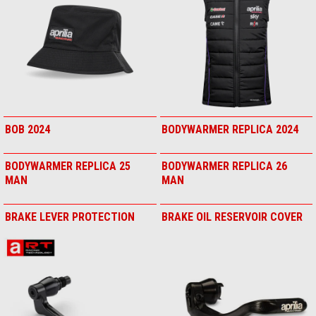
BACKREST 32LT TOP BOX
BACKREST 32LT TOP BOX
(rote Nähte)
(schwarze Nähte)
BEANY 2024
BEIFAHRER SITZ ABDECKUNG